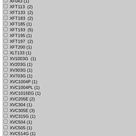
XF043 (
1
)
XFT113 (
2
)
XFT133 (
2
)
XFT183 (
2
)
XFT185 (
1
)
XFT193 (
5
)
XFT195 (
1
)
XFT197 (
2
)
XFТ200 (
1
)
XLT133 (
1
)
XV1003G (
1
)
XV203G (
1
)
XV303G (
1
)
XV703G (
1
)
XVC1004P (
1
)
XVC1004PL (
1
)
XVC1015EG (
1
)
XVC205E (
2
)
XVC304 (
1
)
XVC305E (
3
)
XVC315G (
1
)
XVC504 (
1
)
XVC505 (
1
)
XVC514G (
1
)