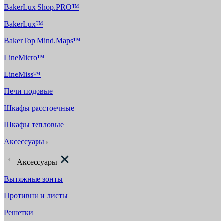
BakerLux Shop.PRO™
BakerLux™
BakerTop Mind.Maps™
LineMicro™
LineMiss™
Печи подовые
Шкафы расстоечные
Шкафы тепловые
Аксессуары
Аксессуары
Вытяжные зонты
Противни и листы
Решетки