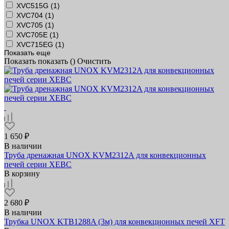
XVC515G (
1
)
XVC704 (
1
)
XVC705 (
1
)
XVC705E (
1
)
XVC715EG (
1
)
Показать еще
Показать
показать (
)
Очистить
1 650 ₽
В наличии
Труба дренажная UNOX KVM2312A для конвекционных
печей серии XEBC
В корзину
2 680 ₽
В наличии
Трубка UNOX KTB1288A (3м) для конвекционных печей XFT