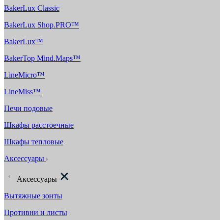
BakerLux Classic
BakerLux Shop.PRO™
BakerLux™
BakerTop Mind.Maps™
LineMicro™
LineMiss™
Печи подовые
Шкафы расстоечные
Шкафы тепловые
Аксессуары
Аксессуары
Вытяжные зонты
Противни и листы