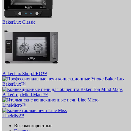
BakerLux Classic
BakerLux Shop.PRO™
BakerLux™
BakerTop Mind.Maps™
LineMicro™
LineMiss™
Высокоскоростные
Газовые