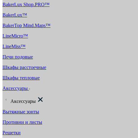
BakerLux Shop.PRO™
BakerLux™
BakerTop Mind.Maps™
LineMicro™
LineMiss™
Печи подовые
Шкафы расстоечные
Шкафы тепловые
Аксессуары
Аксессуары
Вытяжные зонты
Противни и листы
Решетки