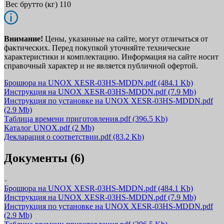
Вес брутто (кг)
110
Внимание!
Цены, указанные на сайте, могут отличаться от
фактических. Перед покупкой уточняйте технические
характеристики и комплектацию. Информация на сайте носит
справочный характер и не является публичной офертой.
Брошюра на UNOX XESR-03HS-MDDN.pdf
(484.1 Kb)
Инструкция на UNOX XESR-03HS-MDDN.pdf
(7.9 Mb)
Инструкция по установке на UNOX XESR-03HS-MDDN.pdf
(2.9 Mb)
Таблица времени приготовления.pdf
(396.5 Kb)
Каталог UNOX.pdf
(2 Mb)
Декларация о соответствии.pdf
(83.2 Kb)
Документы (6)
Брошюра на UNOX XESR-03HS-MDDN.pdf
(484.1 Kb)
Инструкция на UNOX XESR-03HS-MDDN.pdf
(7.9 Mb)
Инструкция по установке на UNOX XESR-03HS-MDDN.pdf
(2.9 Mb)