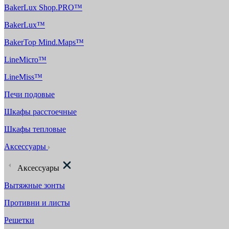
BakerLux Shop.PRO™
BakerLux™
BakerTop Mind.Maps™
LineMicro™
LineMiss™
Печи подовые
Шкафы расстоечные
Шкафы тепловые
Аксессуары
Аксессуары
Вытяжные зонты
Противни и листы
Решетки