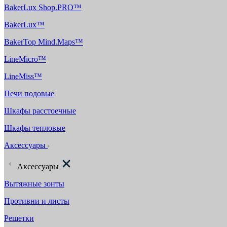
BakerLux Shop.PRO™
BakerLux™
BakerTop Mind.Maps™
LineMicro™
LineMiss™
Печи подовые
Шкафы расстоечные
Шкафы тепловые
Аксессуары
Аксессуары
Вытяжные зонты
Противни и листы
Решетки