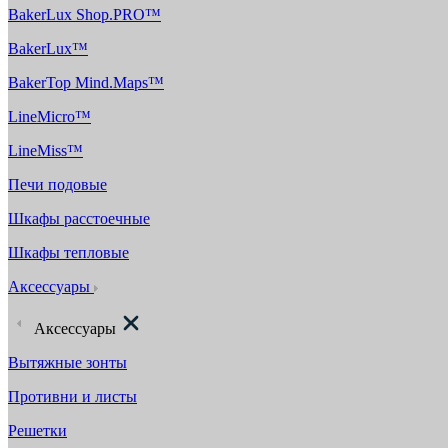
BakerLux Shop.PRO™
BakerLux™
BakerTop Mind.Maps™
LineMicro™
LineMiss™
Печи подовые
Шкафы расстоечные
Шкафы тепловые
Аксессуары
Аксессуары
Вытяжные зонты
Противни и листы
Решетки