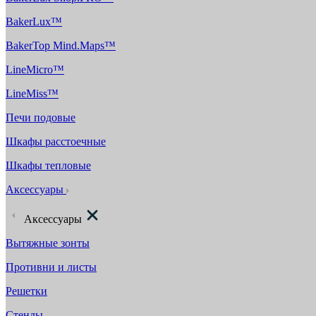
BakerLux™
BakerTop Mind.Maps™
LineMicro™
LineMiss™
Печи подовые
Шкафы расстоечные
Шкафы тепловые
Аксессуары
Аксессуары
Вытяжные зонты
Противни и листы
Решетки
Стенды