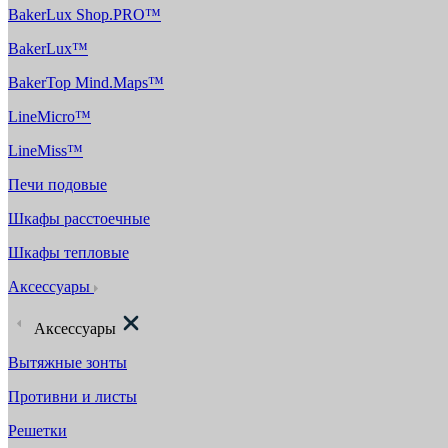
BakerLux Shop.PRO™
BakerLux™
BakerTop Mind.Maps™
LineMicro™
LineMiss™
Печи подовые
Шкафы расстоечные
Шкафы тепловые
Аксессуары
Аксессуары
Вытяжные зонты
Противни и листы
Решетки