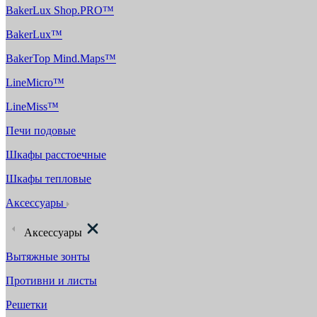
BakerLux Shop.PRO™
BakerLux™
BakerTop Mind.Maps™
LineMicro™
LineMiss™
Печи подовые
Шкафы расстоечные
Шкафы тепловые
Аксессуары
Аксессуары
Вытяжные зонты
Противни и листы
Решетки