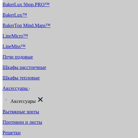
BakerLux Shop.PRO™
BakerLux™
BakerTop Mind.Maps™
LineMicro™
LineMiss™
Печи подовые
Шкафы расстоечные
Шкафы тепловые
Аксессуары
Аксессуары
Вытяжные зонты
Противни и листы
Решетки