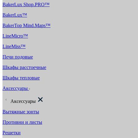
BakerLux Shop.PRO™
BakerLux™
BakerTop Mind.Maps™
LineMicro™
LineMiss™
Печи подовые
Шкафы расстоечные
Шкафы тепловые
Аксессуары
Аксессуары
Вытяжные зонты
Противни и листы
Решетки