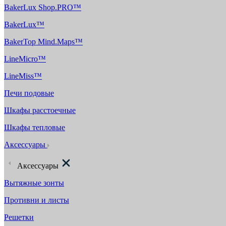
BakerLux Shop.PRO™
BakerLux™
BakerTop Mind.Maps™
LineMicro™
LineMiss™
Печи подовые
Шкафы расстоечные
Шкафы тепловые
Аксессуары
Аксессуары
Вытяжные зонты
Противни и листы
Решетки