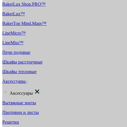
BakerLux Shop.PRO™
BakerLux™
BakerTop Mind.Maps™
LineMicro™
LineMiss™
Печи подовые
Шкафы расстоечные
Шкафы тепловые
Аксессуары
Аксессуары
Вытяжные зонты
Противни и листы
Решетки