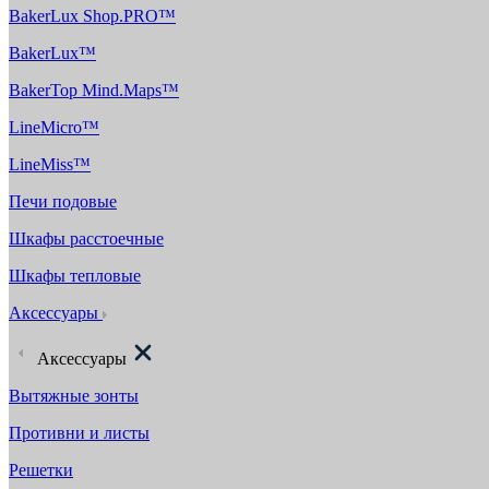
BakerLux Shop.PRO™
BakerLux™
BakerTop Mind.Maps™
LineMicro™
LineMiss™
Печи подовые
Шкафы расстоечные
Шкафы тепловые
Аксессуары
Аксессуары
Вытяжные зонты
Противни и листы
Решетки