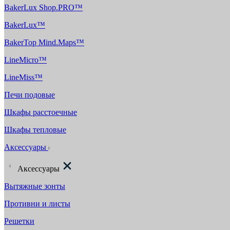
BakerLux Shop.PRO™
BakerLux™
BakerTop Mind.Maps™
LineMicro™
LineMiss™
Печи подовые
Шкафы расстоечные
Шкафы тепловые
Аксессуары
Аксессуары
Вытяжные зонты
Противни и листы
Решетки