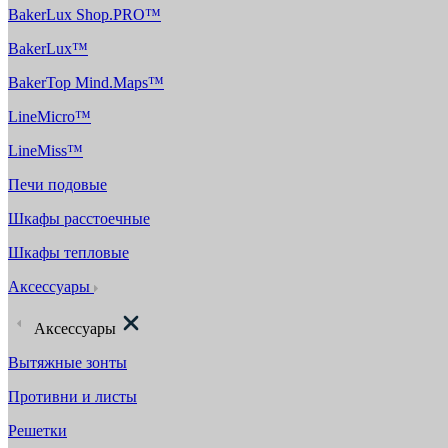
BakerLux Shop.PRO™
BakerLux™
BakerTop Mind.Maps™
LineMicro™
LineMiss™
Печи подовые
Шкафы расстоечные
Шкафы тепловые
Аксессуары
Аксессуары
Вытяжные зонты
Противни и листы
Решетки