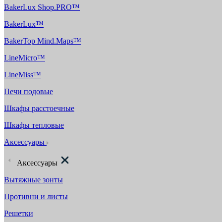
BakerLux Shop.PRO™
BakerLux™
BakerTop Mind.Maps™
LineMicro™
LineMiss™
Печи подовые
Шкафы расстоечные
Шкафы тепловые
Аксессуары
Аксессуары
Вытяжные зонты
Противни и листы
Решетки