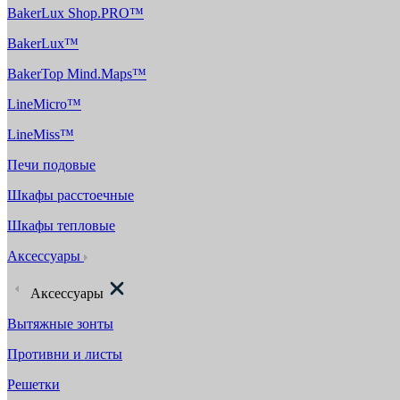
BakerLux Shop.PRO™
BakerLux™
BakerTop Mind.Maps™
LineMicro™
LineMiss™
Печи подовые
Шкафы расстоечные
Шкафы тепловые
Аксессуары
Аксессуары
Вытяжные зонты
Противни и листы
Решетки