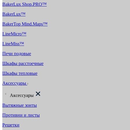
BakerLux Shop.PRO™
BakerLux™
BakerTop Mind.Maps™
LineMicro™
LineMiss™
Печи подовые
Шкафы расстоечные
Шкафы тепловые
Аксессуары
Аксессуары
Вытяжные зонты
Противни и листы
Решетки