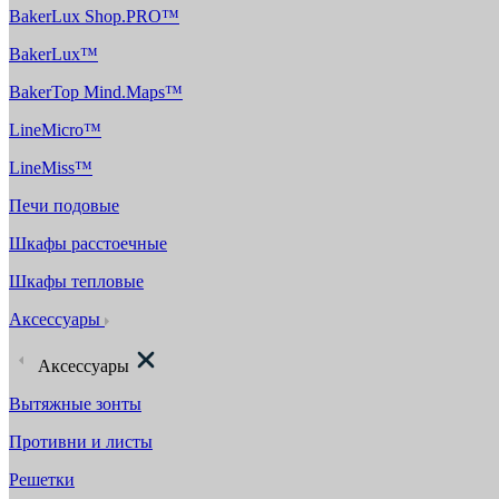
BakerLux Shop.PRO™
BakerLux™
BakerTop Mind.Maps™
LineMicro™
LineMiss™
Печи подовые
Шкафы расстоечные
Шкафы тепловые
Аксессуары
Аксессуары
Вытяжные зонты
Противни и листы
Решетки