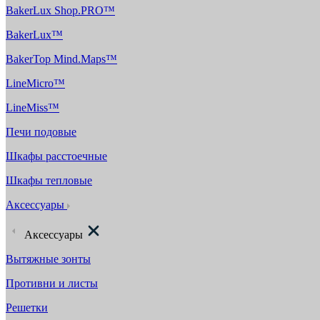
BakerLux Shop.PRO™
BakerLux™
BakerTop Mind.Maps™
LineMicro™
LineMiss™
Печи подовые
Шкафы расстоечные
Шкафы тепловые
Аксессуары
Аксессуары
Вытяжные зонты
Противни и листы
Решетки