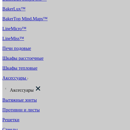
BakerLux™
BakerTop Mind.Maps™
LineMicro™
LineMiss™
Печи подовые
Шкафы расстоечные
Шкафы тепловые
Аксессуары
Аксессуары
Вытяжные зонты
Противни и листы
Решетки
Стенды