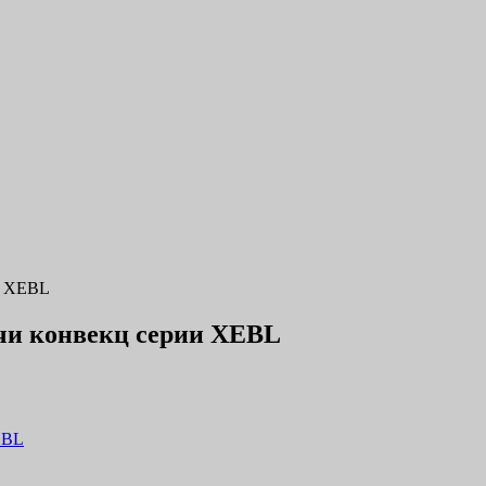
и XEBL
и конвекц серии XEBL