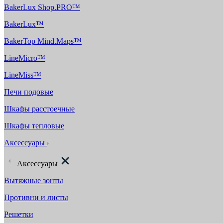
BakerLux Shop.PRO™
BakerLux™
BakerTop Mind.Maps™
LineMicro™
LineMiss™
Печи подовые
Шкафы расстоечные
Шкафы тепловые
Аксессуары
Аксессуары
Вытяжные зонты
Противни и листы
Решетки