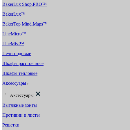
BakerLux Shop.PRO™
BakerLux™
BakerTop Mind.Maps™
LineMicro™
LineMiss™
Печи подовые
Шкафы расстоечные
Шкафы тепловые
Аксессуары
Аксессуары
Вытяжные зонты
Противни и листы
Решетки