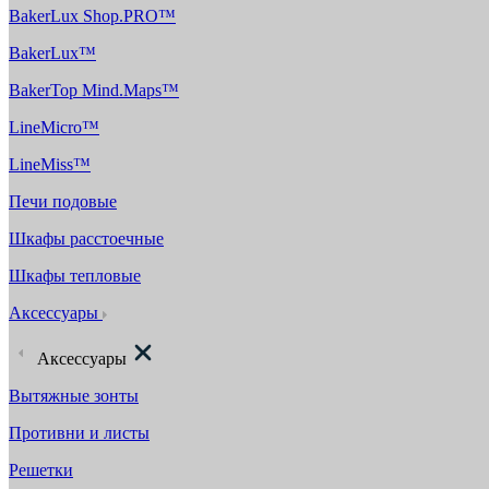
BakerLux Shop.PRO™
BakerLux™
BakerTop Mind.Maps™
LineMicro™
LineMiss™
Печи подовые
Шкафы расстоечные
Шкафы тепловые
Аксессуары
Аксессуары
Вытяжные зонты
Противни и листы
Решетки