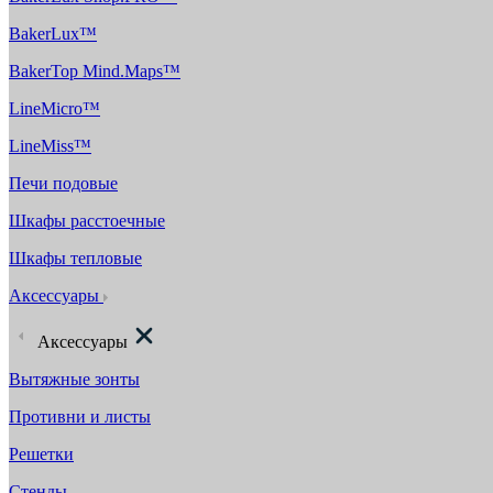
BakerLux™
BakerTop Mind.Maps™
LineMicro™
LineMiss™
Печи подовые
Шкафы расстоечные
Шкафы тепловые
Аксессуары
Аксессуары
Вытяжные зонты
Противни и листы
Решетки
Стенды