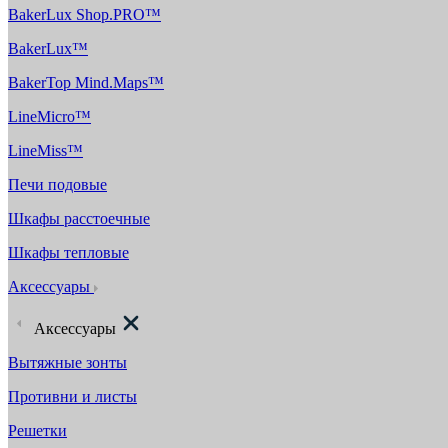
BakerLux Shop.PRO™
BakerLux™
BakerTop Mind.Maps™
LineMicro™
LineMiss™
Печи подовые
Шкафы расстоечные
Шкафы тепловые
Аксессуары
Аксессуары
Вытяжные зонты
Противни и листы
Решетки