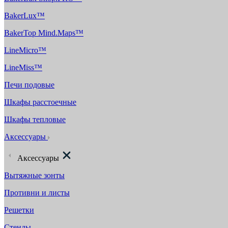
BakerLux™
BakerTop Mind.Maps™
LineMicro™
LineMiss™
Печи подовые
Шкафы расстоечные
Шкафы тепловые
Аксессуары
Аксессуары
Вытяжные зонты
Противни и листы
Решетки
Стенды