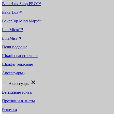
BakerLux Shop.PRO™
BakerLux™
BakerTop Mind.Maps™
LineMicro™
LineMiss™
Печи подовые
Шкафы расстоечные
Шкафы тепловые
Аксессуары
Аксессуары
Вытяжные зонты
Противни и листы
Решетки