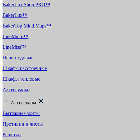
BakerLux Shop.PRO™
BakerLux™
BakerTop Mind.Maps™
LineMicro™
LineMiss™
Печи подовые
Шкафы расстоечные
Шкафы тепловые
Аксессуары
Аксессуары
Вытяжные зонты
Противни и листы
Решетки