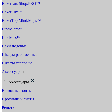
BakerLux Shop.PRO™
BakerLux™
BakerTop Mind.Maps™
LineMicro™
LineMiss™
Печи подовые
Шкафы расстоечные
Шкафы тепловые
Аксессуары
Аксессуары
Вытяжные зонты
Противни и листы
Решетки