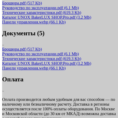
Брошюра.pdf
(517 Kb)
Руководство по эксплуатации.pdf
(6.1 Mb)
Технические характеристики.pdf
(619.3 Kb)
Каталог UNOX BakerLUX SHOP.Pro.pdf
(3.2 Mb)
Панели управления.webp
(66.1 Kb)
Документы (5)
Брошюра.pdf
(517 Kb)
Руководство по эксплуатации.pdf
(6.1 Mb)
Технические характеристики.pdf
(619.3 Kb)
Каталог UNOX BakerLUX SHOP.Pro.pdf
(3.2 Mb)
Панели управления.webp
(66.1 Kb)
Оплата
Оплата производится любым удобным для вас способом — по
наличному или безналичному расчету. Доставка в регионы
осуществляется после 100% оплаты оборудования. По Москве
и Московской области (до 30 км от МКАД) возможна доставка