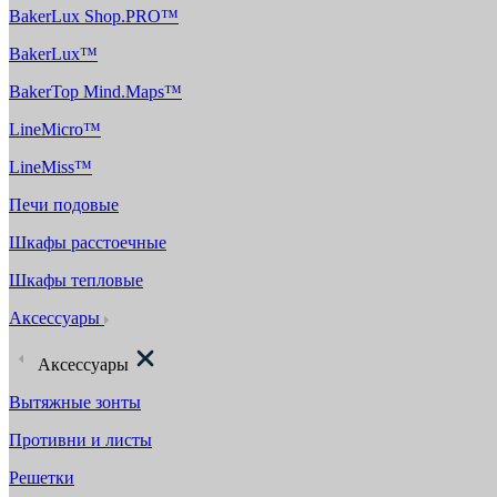
BakerLux Shop.PRO™
BakerLux™
BakerTop Mind.Maps™
LineMicro™
LineMiss™
Печи подовые
Шкафы расстоечные
Шкафы тепловые
Аксессуары
Аксессуары
Вытяжные зонты
Противни и листы
Решетки