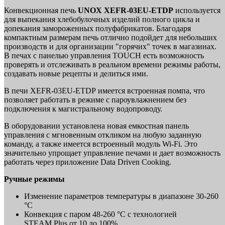
Конвекционная печь
UNOX XEFR-03EU-ETDP
используется
для выпекания хлебобулочных изделий полного цикла и
допекания замороженных полуфабрикатов. Благодаря
компактным размерам печь отлично подойдет для небольших
производств и для организации "горячих" точек в магазинах.
В печах с панелью управления TOUCH есть возможность
проверять и отслеживать в реальном времени режимы работы,
создавать новые рецепты и делиться ими.
В печи XEFR-03EU-ETDP имеется встроенная помпа, что
позволяет работать в режиме с пароувлажнением без
подключения к магистральному водопроводу.
В оборудовании установлена новая емкостная панель
управления с мгновенным откликом на любую заданную
команду, а также имеется встроенный модуль Wi-Fi. Это
значительно упрощает управление печами и дает возможность
работать через приложение Data Driven Cooking.
Ручные режимы
Изменение параметров температуры в диапазоне 30-260
°C
Конвекция с паром 48-260 °C с технологией
STEAM.Plus от 10 до 100%