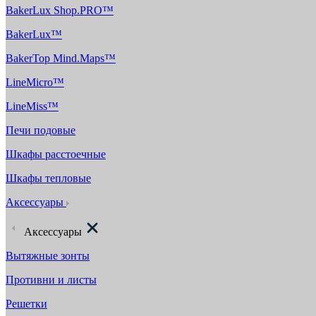
BakerLux Shop.PRO™
BakerLux™
BakerTop Mind.Maps™
LineMicro™
LineMiss™
Печи подовые
Шкафы расстоечные
Шкафы тепловые
Аксессуары
Аксессуары
Вытяжные зонты
Противни и листы
Решетки