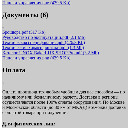
Панели управления.png
(429.5 Kb)
Документы (6)
Брошюра.pdf
(517 Kb)
Руководство по эксплуатации.pdf
(2.1 Mb)
Техническая спецификация.pdf
(426.8 Kb)
Технические характеристики.pdf
(1.3 Mb)
Каталог UNOX BakerLUX SHOP.Pro.pdf
(3.2 Mb)
Панели управления.png
(429.5 Kb)
Оплата
Оплата производится любым удобным для вас способом — по
наличному или безналичному расчету. Доставка в регионы
осуществляется после 100% оплаты оборудования. По Москве
и Московской области (до 30 км от МКАД) возможна доставка
с оплатой товара при получении.
Для физических лиц: