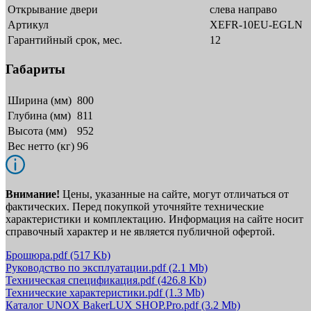
Открывание двери
слева направо
Артикул
XEFR-10EU-EGLN
Гарантийный срок, мес.
12
Габариты
Ширина (мм)
800
Глубина (мм)
811
Высота (мм)
952
Вес нетто (кг)
96
Внимание!
Цены, указанные на сайте, могут отличаться от
фактических. Перед покупкой уточняйте технические
характеристики и комплектацию. Информация на сайте носит
справочный характер и не является публичной офертой.
Брошюра.pdf
(517 Kb)
Руководство по эксплуатации.pdf
(2.1 Mb)
Техническая спецификация.pdf
(426.8 Kb)
Технические характеристики.pdf
(1.3 Mb)
Каталог UNOX BakerLUX SHOP.Pro.pdf
(3.2 Mb)