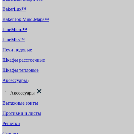
BakerLux™
BakerTop Mind.Maps™
LineMicro™
LineMiss™
Печи подовые
Шкафы расстоечные
Шкафы тепловые
Аксессуары
Аксессуары
Вытяжные зонты
Противни и листы
Решетки
Стенды