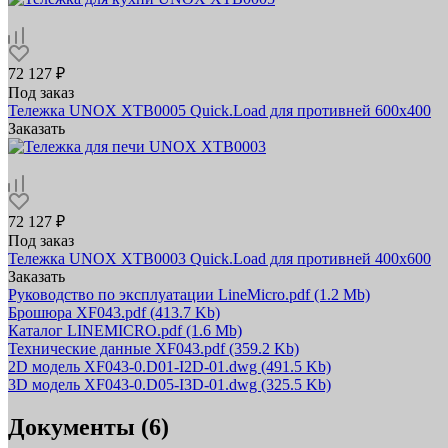
72 127 ₽
Под заказ
Тележка UNOX XTB0005 Quick.Load для противней 600х400
Заказать
72 127 ₽
Под заказ
Тележка UNOX XTB0003 Quick.Load для противней 400х600
Заказать
Руководство по эксплуатации LineMicro.pdf
(1.2 Mb)
Брошюра XF043.pdf
(413.7 Kb)
Каталог LINEMICRO.pdf
(1.6 Mb)
Технические данные XF043.pdf
(359.2 Kb)
2D модель XF043-0.D01-I2D-01.dwg
(491.5 Kb)
3D модель XF043-0.D05-I3D-01.dwg
(325.5 Kb)
Документы (6)