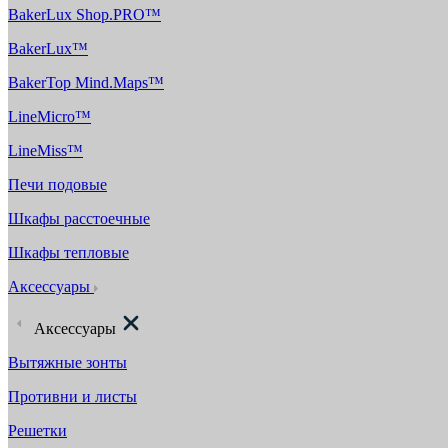
BakerLux Shop.PRO™
BakerLux™
BakerTop Mind.Maps™
LineMicro™
LineMiss™
Печи подовые
Шкафы расстоечные
Шкафы тепловые
Аксессуары
Аксессуары
Вытяжные зонты
Противни и листы
Решетки