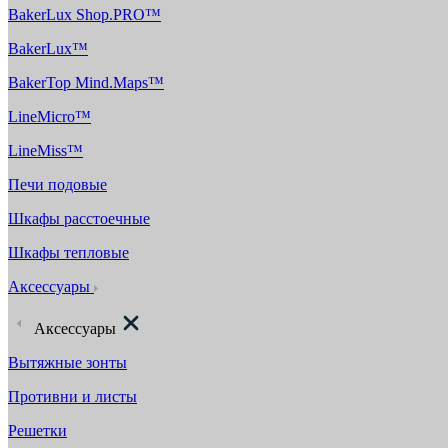
BakerLux Shop.PRO™
BakerLux™
BakerTop Mind.Maps™
LineMicro™
LineMiss™
Печи подовые
Шкафы расстоечные
Шкафы тепловые
Аксессуары
Аксессуары
Вытяжные зонты
Противни и листы
Решетки