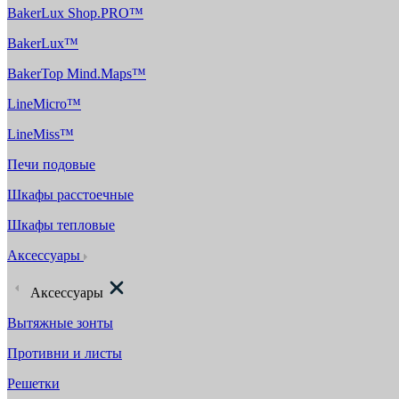
BakerLux Shop.PRO™
BakerLux™
BakerTop Mind.Maps™
LineMicro™
LineMiss™
Печи подовые
Шкафы расстоечные
Шкафы тепловые
Аксессуары
Аксессуары
Вытяжные зонты
Противни и листы
Решетки