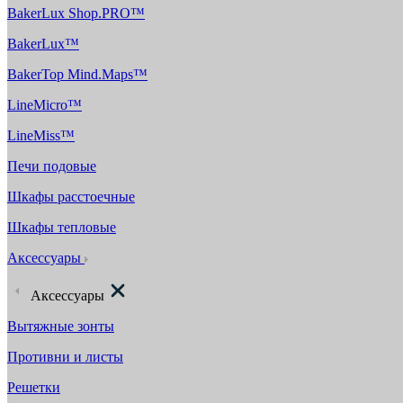
BakerLux Shop.PRO™
BakerLux™
BakerTop Mind.Maps™
LineMicro™
LineMiss™
Печи подовые
Шкафы расстоечные
Шкафы тепловые
Аксессуары
Аксессуары
Вытяжные зонты
Противни и листы
Решетки