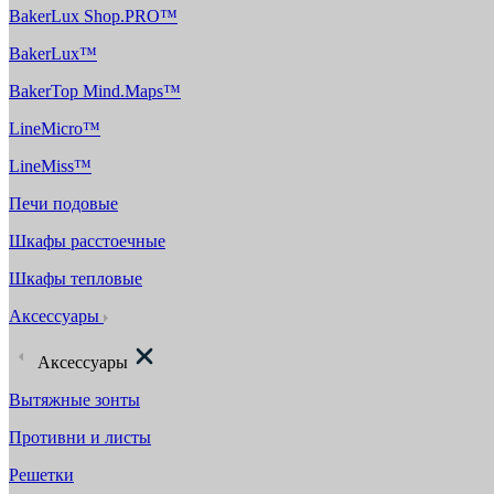
BakerLux Shop.PRO™
BakerLux™
BakerTop Mind.Maps™
LineMicro™
LineMiss™
Печи подовые
Шкафы расстоечные
Шкафы тепловые
Аксессуары
Аксессуары
Вытяжные зонты
Противни и листы
Решетки