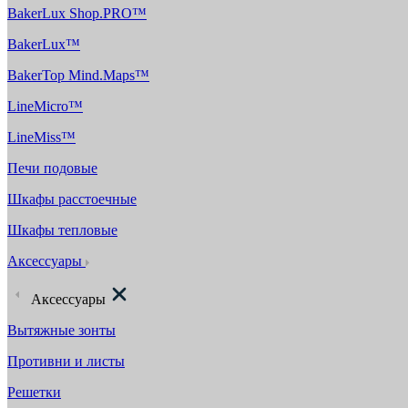
BakerLux Shop.PRO™
BakerLux™
BakerTop Mind.Maps™
LineMicro™
LineMiss™
Печи подовые
Шкафы расстоечные
Шкафы тепловые
Аксессуары
Аксессуары
Вытяжные зонты
Противни и листы
Решетки