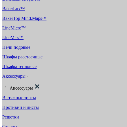
BakerLux™
BakerTop Mind.Maps™
LineMicro™
LineMiss™
Печи подовые
Шкафы расстоечные
Шкафы тепловые
Аксессуары
Аксессуары
Вытяжные зонты
Противни и листы
Решетки
Стенды