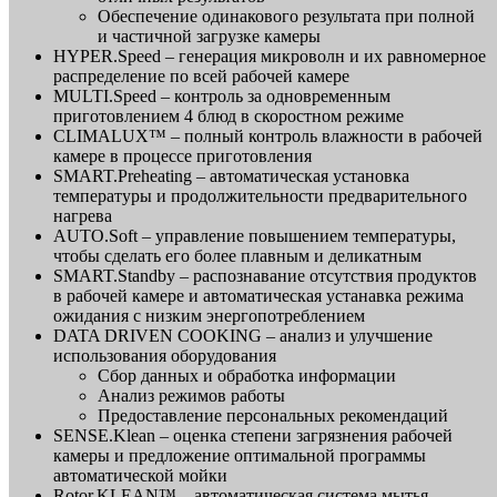
Обеспечение одинакового результата при полной
и частичной загрузке камеры
HYPER.Speed – генерация микроволн и их равномерное
распределение по всей рабочей камере
MULTI.Speed – контроль за одновременным
приготовлением 4 блюд в скоростном режиме
CLIMALUX™ – полный контроль влажности в рабочей
камере в процессе приготовления
SMART.Preheating – автоматическая установка
температуры и продолжительности предварительного
нагрева
AUTO.Soft – управление повышением температуры,
чтобы сделать его более плавным и деликатным
SMART.Standby – распознавание отсутствия продуктов
в рабочей камере и автоматическая устанавка режима
ожидания с низким энергопотреблением
DATA DRIVEN COOKING – анализ и улучшение
использования оборудования
Сбор данных и обработка информации
Анализ режимов работы
Предоставление персональных рекомендаций
SENSE.Klean – оценка степени загрязнения рабочей
камеры и предложение оптимальной программы
автоматической мойки
Rotor.KLEAN™ – автоматическая система мытья