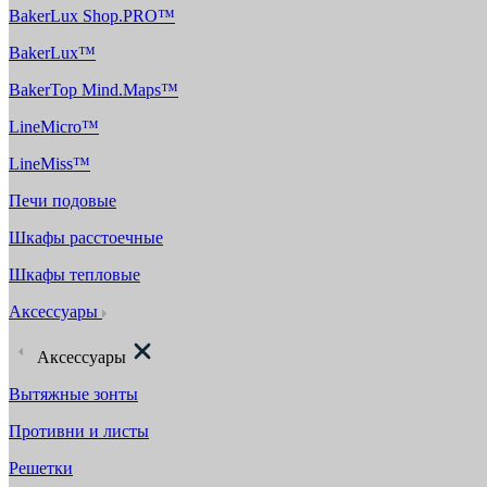
BakerLux Shop.PRO™
BakerLux™
BakerTop Mind.Maps™
LineMicro™
LineMiss™
Печи подовые
Шкафы расстоечные
Шкафы тепловые
Аксессуары
Аксессуары
Вытяжные зонты
Противни и листы
Решетки