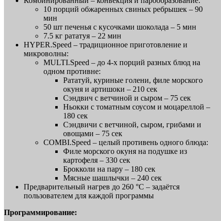
Комбинированный – конвекция и парообразование:
10 порций обжаренных свиных ребрышек – 90
мин
50 шт печенья с кусочками шоколада – 5 мин
7.5 кг рататуя – 22 мин
HYPER.Speed – традиционное приготовление и
микроволны:
MULTI.Speed – до 4-х порций разных блюд на
одном противне:
Рататуй, куриные голени, филе морского
окуня и артишоки – 210 сек
Сэндвич с ветчиной и сыром – 75 сек
Ньокки с томатным соусом и моцареллой –
180 сек
Сэндвичи с ветчиной, сыром, грибами и
овощами – 75 сек
COMBI.Speed – целый противень одного блюда:
Филе морского окуня на подушке из
картофеля – 330 сек
Брокколи на пару – 180 сек
Мясные шашлычки – 240 сек
Предварительный нагрев до 260 °C – задаётся
пользователем для каждой программы
Программирование: