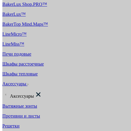
BakerLux Shop.PRO™
BakerLux™
BakerTop Mind.Maps™
LineMicro™
LineMiss™
Печи подовые
Шкафы расстоечные
Шкафы тепловые
Аксессуары
Аксессуары
Вытяжные зонты
Противни и листы
Решетки