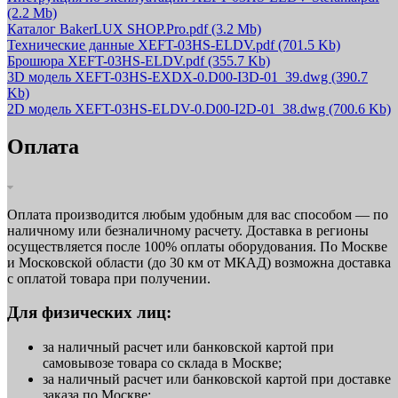
(2.2 Mb)
Каталог BakerLUX SHOP.Pro.pdf
(3.2 Mb)
Технические данные XEFT-03HS-ELDV.pdf
(701.5 Kb)
Брошюра XEFT-03HS-ELDV.pdf
(355.7 Kb)
3D модель XEFT-03HS-EXDX-0.D00-I3D-01_39.dwg
(390.7
Kb)
2D модель XEFT-03HS-ELDV-0.D00-I2D-01_38.dwg
(700.6 Kb)
Оплата
Оплата производится любым удобным для вас способом — по
наличному или безналичному расчету. Доставка в регионы
осуществляется после 100% оплаты оборудования. По Москве
и Московской области (до 30 км от МКАД) возможна доставка
с оплатой товара при получении.
Для физических лиц:
за наличный расчет или банковской картой при
самовывозе товара со склада в Москве;
за наличный расчет или банковской картой при доставке
заказа по Москве;