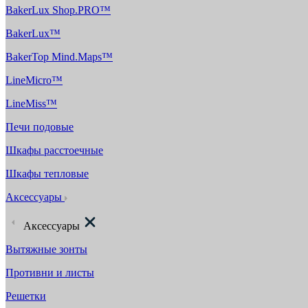
BakerLux Shop.PRO™
BakerLux™
BakerTop Mind.Maps™
LineMicro™
LineMiss™
Печи подовые
Шкафы расстоечные
Шкафы тепловые
Аксессуары
Аксессуары
Вытяжные зонты
Противни и листы
Решетки