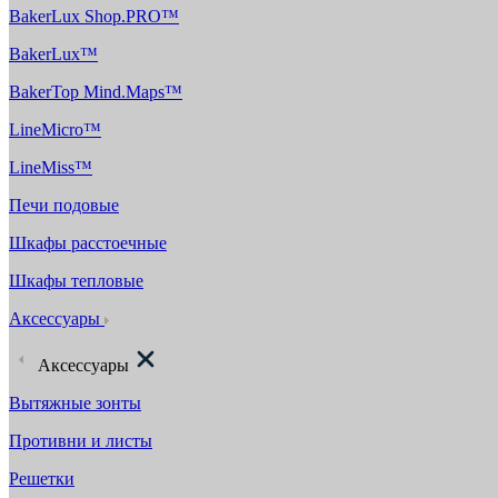
BakerLux Shop.PRO™
BakerLux™
BakerTop Mind.Maps™
LineMicro™
LineMiss™
Печи подовые
Шкафы расстоечные
Шкафы тепловые
Аксессуары
Аксессуары
Вытяжные зонты
Противни и листы
Решетки