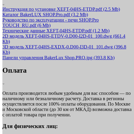
Инструкция по установке XEFT-04HS-ETDP.pdf
(2.5 Mb)
Каталог BakerLUX SHOP.Pro.pdf
(3.2 Mb)
Руководство по эксплуатации - печи SHOP.Pro
TOUCH_RU.pdf
(6 Mb)
Технические данные XEFT-04HS-ETDP.pdf
(1.2 Mb)
2D модель XEFT-04HS-ETDV-0.D00-I2D-01_100.dwg
(661.4
Kb)
3D модель XEFT-04HS-EXDX-0.D00-I3D-01_101.dwg
(396.8
Kb)
Панели управления BakerLux Shop.PRO.jpg
(393.8 Kb)
Оплата
Оплата производится любым удобным для вас способом — по
наличному или безналичному расчету. Доставка в регионы
осуществляется после 100% оплаты оборудования. По Москве
и Московской области (до 30 км от МКАД) возможна доставка
с оплатой товара при получении.
Для физических лиц: