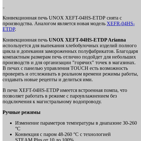
Конвекционная печь UNOX XEFT-04HS-ETDP снята с
производства. Аналогом является новая модель
XEFR-04HS-
ETDP
.
Конвекционная печь
UNOX XEFT-04HS-ETDP Arianna
используется для выпекания хлебобулочных изделий полного
цикла и допекания замороженных полуфабрикатов. Благодаря
компактным размерам печь отлично подойдет для небольших
производств и для организации "горячих" точек в магазинах.
В печах с панелью управления TOUCH есть возможность
проверять и отслеживать в реальном времени режимы работы,
создавать новые рецепты и делиться ими.
В печи XEFT-04HS-ETDP имеется встроенная помпа, что
позволяет работать в режиме с пароувлажнением без
подключения к магистральному водопроводу.
Ручные режимы
Изменение параметров температуры в диапазоне 30-260
°C
Конвекция с паром 48-260 °C с технологией
STEAM.Plus от 10 до 100%