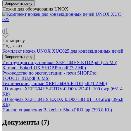
Запросить цену
Ножки для оборудования UNOX
По запросу
Под заказ
Комплект ножек UNOX XUC025 для конвекционных печей
Запросить цену
Инструкция по установке XEFT-04HS-ETDP.pdf
(2.5 Mb)
Каталог BakerLUX SHOP.Pro.pdf
(3.2 Mb)
Руководство по эксплуатации - печи SHOP.Pro
TOUCH_RU.pdf
(6 Mb)
Технические данные XEFT-04HS-ETDP.pdf
(1.2 Mb)
2D модель XEFT-04HS-ETDV-0.D00-I2D-01_100.dwg
(661.4
Kb)
3D модель XEFT-04HS-EXDX-0.D00-I3D-01_101.dwg
(396.8
Kb)
Панели управления BakerLux Shop.PRO.jpg
(393.8 Kb)
Документы (7)