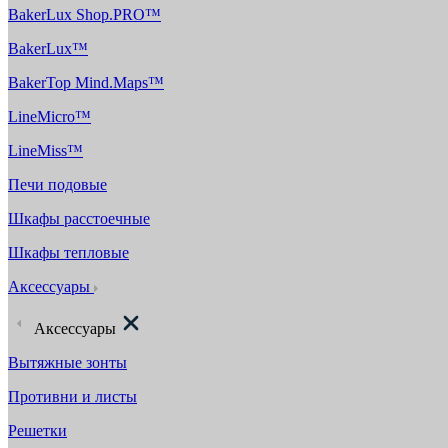
BakerLux Shop.PRO™
BakerLux™
BakerTop Mind.Maps™
LineMicro™
LineMiss™
Печи подовые
Шкафы расстоечные
Шкафы тепловые
Аксессуары
Аксессуары
Вытяжные зонты
Противни и листы
Решетки