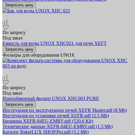
Запросить цену
По запросу
Под заказ
Емкость для воды UNOX XHC021 для печи XEFT
Запросить цену
Фильтры для оборудования UNOX
По запросу
Под заказ
Ионообменный фильтр UNOX XHC003 PURE
Запросить цену
Инструкция по эксплуатации печей XEFR Master.pdf
(8 Mb)
Инструкция по установке печей XEFR.pdf
(2.5 Mb)
Брошюра XEFR-04EU-EMRV.pdf
(520.6 Kb)
Технические данные XEFR-04EU-EMRV.pdf
(1.5 Mb)
Каталог BakerLUX SHOP.Pro.pdf
(3.2 Mb)