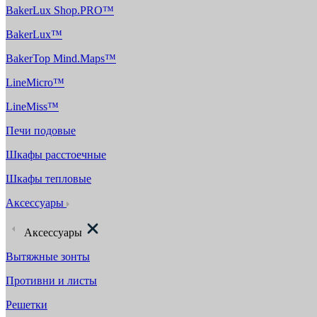
BakerLux Shop.PRO™
BakerLux™
BakerTop Mind.Maps™
LineMicro™
LineMiss™
Печи подовые
Шкафы расстоечные
Шкафы тепловые
Аксессуары
Аксессуары
Вытяжные зонты
Противни и листы
Решетки