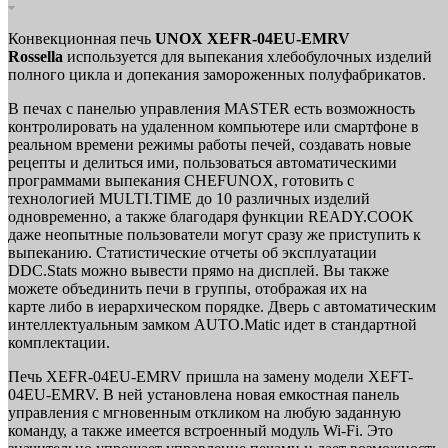
Конвекционная печь
UNOX XEFR-04EU-EMRV
Rossella
используется для выпекания хлебобулочных изделий
полного цикла и допекания замороженных полуфабрикатов.
В печах с панелью управления MASTER есть возможность
контролировать на удаленном компьютере или смартфоне в
реальном времени режимы работы печей, создавать новые
рецепты и делиться ими, пользоваться автоматическими
программами выпекания CHEFUNOX, готовить с
технологией MULTI.TIME до 10 различных изделий
одновременно, а также благодаря функции READY.COOK
даже неопытные пользователи могут сразу же приступить к
выпеканию. Статистические отчеты об эксплуатации
DDC.Stats можно вывести прямо на дисплей. Вы также
можете объединить печи в группы, отображая их на
карте либо в иерархическом порядке. Дверь с автоматическим
интеллектуальным замком AUTO.Matic идет в стандартной
комплектации.
Печь XEFR-04EU-EMRV пришла на замену модели XEFT-
04EU-EMRV. В ней установлена новая емкостная панель
управления с мгновенным откликом на любую заданную
команду, а также имеется встроенный модуль Wi-Fi. Это