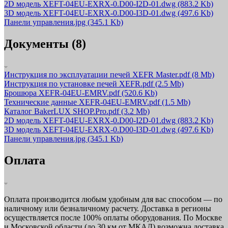
2D модель XEFT-04EU-EXRX-0.D00-I2D-01.dwg
(883.2 Kb)
3D модель XEFT-04EU-EXRX-0.D00-I3D-01.dwg
(497.6 Kb)
Панели управления.jpg
(345.1 Kb)
Документы (8)
Инструкция по эксплуатации печей XEFR Master.pdf
(8 Mb)
Инструкция по установке печей XEFR.pdf
(2.5 Mb)
Брошюра XEFR-04EU-EMRV.pdf
(520.6 Kb)
Технические данные XEFR-04EU-EMRV.pdf
(1.5 Mb)
Каталог BakerLUX SHOP.Pro.pdf
(3.2 Mb)
2D модель XEFT-04EU-EXRX-0.D00-I2D-01.dwg
(883.2 Kb)
3D модель XEFT-04EU-EXRX-0.D00-I3D-01.dwg
(497.6 Kb)
Панели управления.jpg
(345.1 Kb)
Оплата
Оплата производится любым удобным для вас способом — по
наличному или безналичному расчету. Доставка в регионы
осуществляется после 100% оплаты оборудования. По Москве
и Московской области (до 30 км от МКАД) возможна доставка