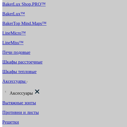
BakerLux Shop.PRO™
BakerLux™
BakerTop Mind.Maps™
LineMicro™
LineMiss™
Печи подовые
Шкафы расстоечные
Шкафы тепловые
Аксессуары
Аксессуары
Вытяжные зонты
Противни и листы
Решетки