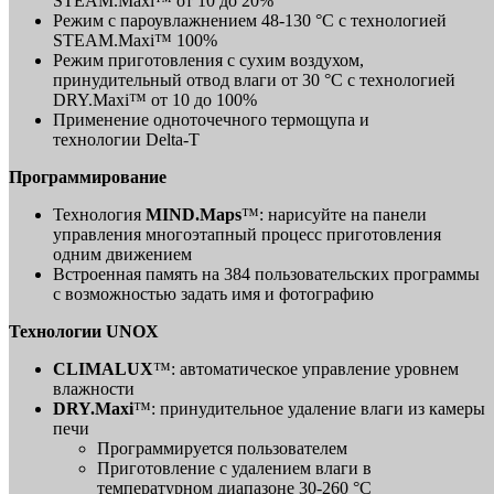
STEAM.Maxi™ от 10 до 20%
Режим с пароувлажнением 48-130 °C с технологией
STEAM.Maxi™ 100%
Режим приготовления с сухим воздухом,
принудительный отвод влаги от 30 °C с технологией
DRY.Maxi™ от 10 до 100%
Применение одноточечного термощупа и
технологии Delta-T
Программирование
Технология
MIND.Maps
™: нарисуйте на панели
управления многоэтапный процесс приготовления
одним движением
Встроенная память на 384 пользовательских программы
с возможностью задать имя и фотографию
Технологии UNOX
CLIMALUX
™: автоматическое управление уровнем
влажности
DRY.Maxi
™: принудительное удаление влаги из камеры
печи
Программируется пользователем
Приготовление с удалением влаги в
температурном диапазоне 30-260 °C