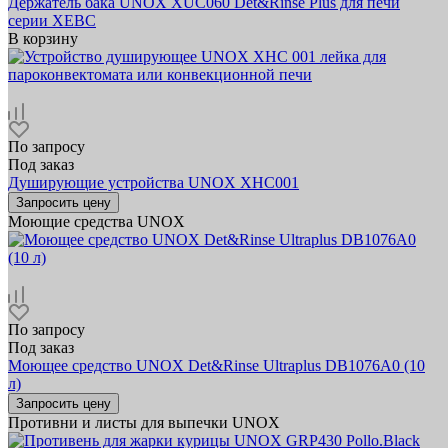
Держатель бака UNOX XUC060 Det&Rinse Plus для печи
серии XEBC
В корзину
По запросу
Под заказ
Душирующие устройства UNOX XHC001
Запросить цену
Моющие средства UNOX
По запросу
Под заказ
Моющее средство UNOX Det&Rinse Ultraplus DB1076A0 (10
л)
Запросить цену
Противни и листы для выпечки UNOX