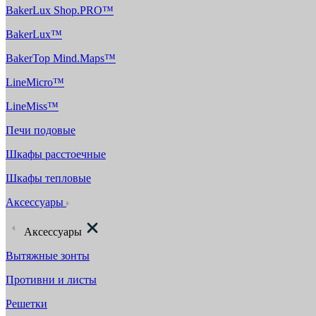
BakerLux Shop.PRO™
BakerLux™
BakerTop Mind.Maps™
LineMicro™
LineMiss™
Печи подовые
Шкафы расстоечные
Шкафы тепловые
Аксессуары
Аксессуары
Вытяжные зонты
Противни и листы
Решетки