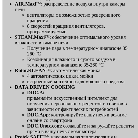
AIR.Maxi
™: распределение воздуха внутри камеры
печи
вентиляторы с возможностью реверсивного
вращения
8 скоростей вращения вентиляторов,
программируемые
STEAM.Maxi
™
: обеспечение оптимального уровня
влажности в камере печи
Получение пара в температурном диапазоне 35-
260 °C
Комбинация влажного и сухого воздуха в
температурном диапазоне 35-260 °C
Rotor.KLEAN
™: автоматическая мойка
4 автоматических цикла мойки
встроенный контейнер для моющего средства
DATA DRIVEN COOKING
DDC.Ai
:
применяйте искусственный интеллект для
получения персональных рецептов и советов в
зависимости от фактических потребностей
DDC.App
: контролируйте вашу печь в режиме
онлайн со смартфона
DDC.Unox.com
: создавайте и загружайте рецепты
прямо в вашу печь с компьютера
Protek.SAFE
™: максимальная теплоизоляция и