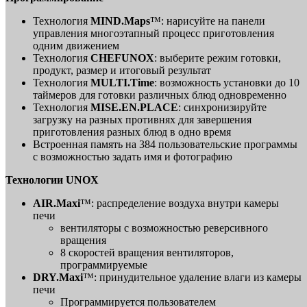
Технология
MIND.Maps
™: нарисуйте на панели
управления многоэтапный процесс приготовления
одним движением
Технология
CHEFUNOX
: выберите режим готовки,
продукт, размер и итоговый результат
Технология
MULTI.Time
: возможность установки до 10
таймеров для готовки различных блюд одновременно
Технология
MISE.EN.PLACE
: синхронизируйте
загрузку на разных противнях для завершения
приготовления разных блюд в одно время
Встроенная память на 384 пользовательские программы
с возможностью задать имя и фотографию
Технологии UNOX
AIR.Maxi
™: распределение воздуха внутри камеры
печи
вентиляторы с возможностью реверсивного
вращения
8 скоростей вращения вентиляторов,
программируемые
DRY.Maxi
™: принудительное удаление влаги из камеры
печи
Программируется пользователем