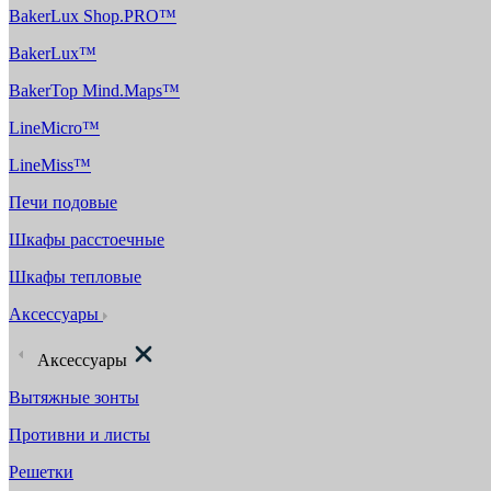
BakerLux Shop.PRO™
BakerLux™
BakerTop Mind.Maps™
LineMicro™
LineMiss™
Печи подовые
Шкафы расстоечные
Шкафы тепловые
Аксессуары
Аксессуары
Вытяжные зонты
Противни и листы
Решетки