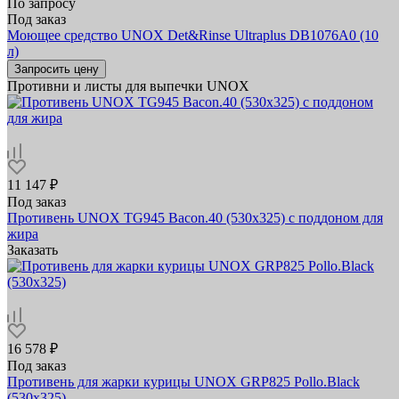
По запросу
Под заказ
Моющее средство UNOX Det&Rinse Ultraplus DB1076A0 (10
л)
Запросить цену
Противни и листы для выпечки UNOX
11 147 ₽
Под заказ
Противень UNOX TG945 Bacon.40 (530х325) c поддоном для
жира
Заказать
16 578 ₽
Под заказ
Противень для жарки курицы UNOX GRP825 Pollo.Black
(530х325)