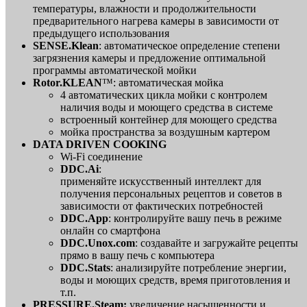
температуры, влажности и продолжительности
предварительного нагрева камеры в зависимости от
предыдущего использования
SENSE.Klean
: автоматическое определение степени
загрязнения камеры и предложение оптимальной
программы автоматической мойки
Rotor.KLEAN
™: автоматическая мойка
4 автоматических цикла мойки с контролем
наличия воды и моющего средства в системе
встроенный контейнер для моющего средства
мойка пространства за воздушным картером
DATA DRIVEN COOKING
Wi-Fi соединение
DDC.Ai
:
применяйте искусственный интеллект для
получения персональных рецептов и советов в
зависимости от фактических потребностей
DDC.App
: контролируйте вашу печь в режиме
онлайн со смартфона
DDC.Unox.com
: создавайте и загружайте рецепты
прямо в вашу печь с компьютера
DDC.Stats
: анализируйте потребление энергии,
воды и моющих средств, время приготовления и
т.п.
PRESSURE.Steam:
увеличение насыщенности и