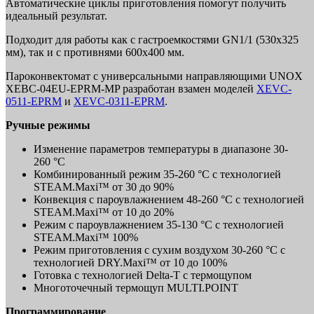
Автоматические циклы приготовления помогут получить
идеальный результат.
Подходит для работы как с гастроемкостями GN1/1 (530х325
мм), так и с противнями 600х400 мм.
Пароконвектомат с универсальными направляющими UNOX
XEBC-04EU-EPRM-MP разработан взамен моделей
XEVC-
0511-EPRM
и
XEVC-03
11-EPRM
.
Ручные режимы
Изменение параметров температуры в диапазоне 30-
260 °C
Комбинированный режим 35-260 °C с технологией
STEAM.Maxi™ от 30 до 90%
Конвекция с пароувлажнением 48-260 °C с технологией
STEAM.Maxi™ от 10 до 20%
Режим с пароувлажнением 35-130 °C с технологией
STEAM.Maxi™ 100%
Режим приготовления с сухим воздухом 30-260 °C с
технологией DRY.Maxi™ от 10 до 100%
Готовка с технологией Delta-T с термощупом
Многоточечный термощуп MULTI.POINT
Программирование